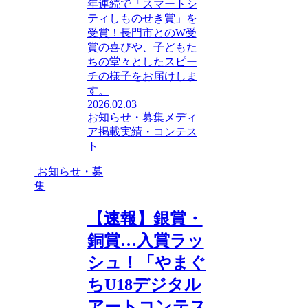
年連続で「スマートシ
ティしものせき賞」を
受賞！長門市とのW受
賞の喜びや、子どもた
ちの堂々としたスピー
チの様子をお届けしま
す。
2026.02.03
お知らせ・募集
メディ
ア掲載
実績・コンテス
ト
お知らせ・募
集
【速報】銀賞・
銅賞…入賞ラッ
シュ！「やまぐ
ちU18デジタル
アートコンテス