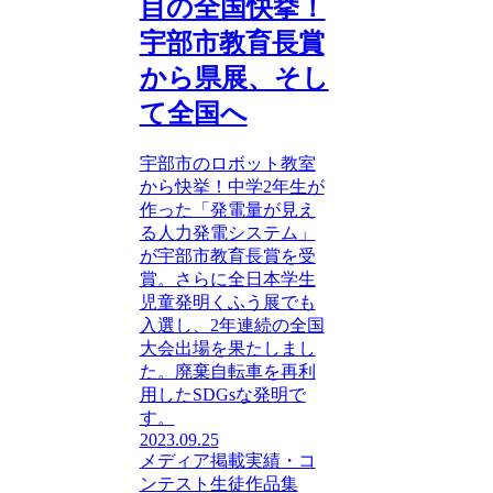
目の全国快挙！
宇部市教育長賞
から県展、そし
て全国へ
宇部市のロボット教室
から快挙！中学2年生が
作った「発電量が見え
る人力発電システム」
が宇部市教育長賞を受
賞。さらに全日本学生
児童発明くふう展でも
入選し、2年連続の全国
大会出場を果たしまし
た。廃棄自転車を再利
用したSDGsな発明で
す。
2023.09.25
メディア掲載
実績・コ
ンテスト
生徒作品集