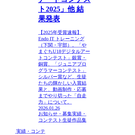
ト2025」他 結
果発表
【2025年受賞速報】
Endo IT トレーニング
（下関・宇部）。「や
まぐちU18デジタルアー
トコンテスト」銀賞・
銅賞、「ジュニアプロ
グラマーコンテスト」
シルバー賞など、生徒
たちの輝かしい入賞結
果と、動画制作・応募
までやり切った「自走
力」について。
2026.01.26
お知らせ・募集
実績・
コンテスト
生徒作品集
実績・コンテ