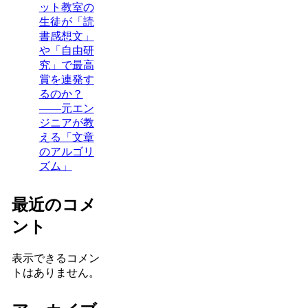
ット教室の
生徒が「読
書感想文」
や「自由研
究」で最高
賞を連発す
るのか？
——元エン
ジニアが教
える「文章
のアルゴリ
ズム」
最近のコメ
ント
表示できるコメン
トはありません。