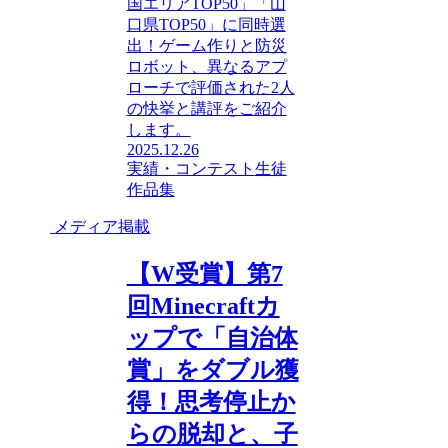
国エリアTOP50」「山
口県TOP50」に同時選
出！ゲーム作りと防災
ロボット、異なるアプ
ローチで評価された2人
の快挙と講評をご紹介
します。
2025.12.26
実績・コンテスト
生徒
作品集
メディア掲載
【W受賞】第7
回Minecraftカ
ップで「自治体
賞」をダブル獲
得！思考停止か
らの脱却と、子