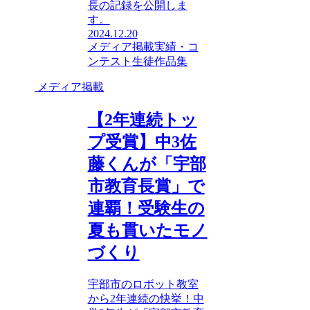
長の記録を公開しま
す。
2024.12.20
メディア掲載
実績・コ
ンテスト
生徒作品集
メディア掲載
【2年連続トッ
プ受賞】中3佐
藤くんが「宇部
市教育長賞」で
連覇！受験生の
夏も貫いたモノ
づくり
宇部市のロボット教室
から2年連続の快挙！中