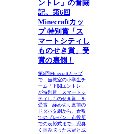
ントレ」の奮闘
記。第6回
Minecraftカッ
プ 特別賞「ス
マートシティし
ものせき賞」受
賞の裏側！
第6回Minecraftカップ
で、当教室の小学生チ
ーム「下関エントレ」
が特別賞「スマートシ
ティしものせき賞」を
受賞！締め切り直前の
ドタバタ劇から、倉敷
でのプレゼン、市役所
での表彰式まで。泥臭
く掴み取った栄冠と成