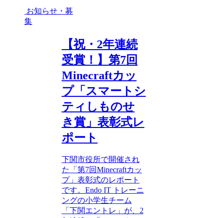
お知らせ・募
集
【祝・2年連続
受賞！】第7回
Minecraftカッ
プ「スマートシ
ティしものせ
き賞」表彰式レ
ポート
下関市役所で開催され
た「第7回Minecraftカッ
プ」表彰式のレポート
です。Endo IT トレーニ
ングの小学生チーム
「下関エントレ」が、2