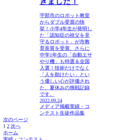
きました！
宇部市のロボット教室
からダブル受賞の快
挙！小学4年生が発明し
た「認知症の祖父を見
守るロボット」が市教
育長賞を受賞。さらに
中学1年生の「自動エサ
やり機」も特選＆全国
入選！技術だけでなく
「人を助けたい」とい
う優しい心が評価され
た、夏休みの挑戦記録
です。
2022.09.24
メディア掲載
実績・コ
ンテスト
生徒作品集
次のページ
1
2
次へ
ホーム
実績・コンテスト