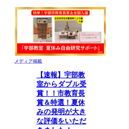
メディア掲載
【速報】宇部教
室からダブル受
賞！！市教育長
賞＆特選！夏休
みの発明が大き
な評価をいただ