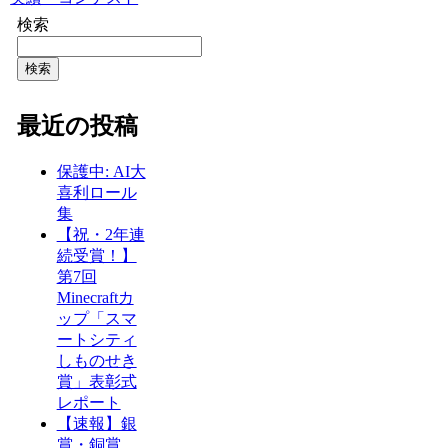
検索
検索
最近の投稿
保護中: AI大
喜利ロール
集
【祝・2年連
続受賞！】
第7回
Minecraftカ
ップ「スマ
ートシティ
しものせき
賞」表彰式
レポート
【速報】銀
賞・銅賞…