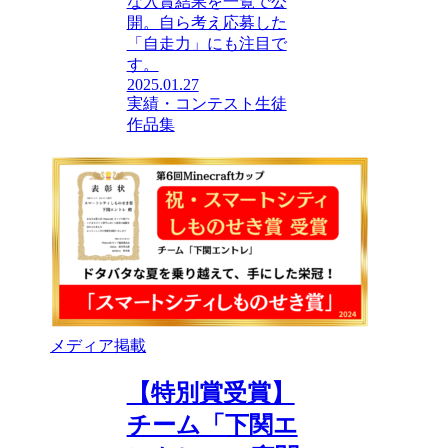
な入賞結果を一覧で公
開。自ら考え応募した
「自走力」にも注目で
す。
2025.01.27
実績・コンテスト
生徒
作品集
メディア掲載
【特別賞受賞】
チーム「下関エ