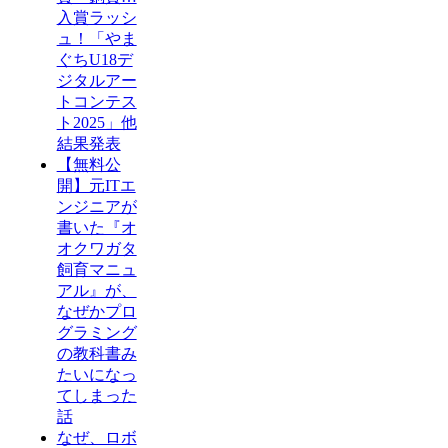
入賞ラッシ
ュ！「やま
ぐちU18デ
ジタルアー
トコンテス
ト2025」他
結果発表
【無料公
開】元ITエ
ンジニアが
書いた『オ
オクワガタ
飼育マニュ
アル』が、
なぜかプロ
グラミング
の教科書み
たいになっ
てしまった
話
なぜ、ロボ