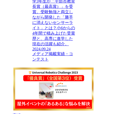
学3年生が「宇部市教育
長賞（最高賞）」を受
賞。受験勉強と両立し
ながら開発した「勝手
に消えないセンサーラ
イト」とは？小6からの
4年間で積み上げた受賞
歴と、高専に進学した
現在の活躍も紹介。
2024.09.24
メディア掲載
実績・コ
ンテスト