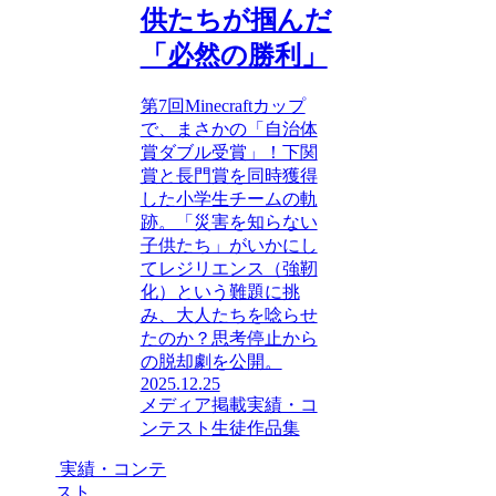
供たちが掴んだ
「必然の勝利」
第7回Minecraftカップ
で、まさかの「自治体
賞ダブル受賞」！下関
賞と長門賞を同時獲得
した小学生チームの軌
跡。「災害を知らない
子供たち」がいかにし
てレジリエンス（強靭
化）という難題に挑
み、大人たちを唸らせ
たのか？思考停止から
の脱却劇を公開。
2025.12.25
メディア掲載
実績・コ
ンテスト
生徒作品集
実績・コンテ
スト