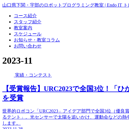
山口県下関・宇部のロボットプログラミング教室 | Endo IT 
コース紹介
スタッフ紹介
教室案内
スケジュール
お知らせ・教室コラム
お問い合わせ
2023-11
実績・コンテスト
【受賞報告】URC2023で全国3位！
を受賞
世界的ロボコン「URC2023」アイデア部門で全国3位（優
るテント」。光センサーで太陽を追いかけ、運動会などの熱
します。
2023.11.28