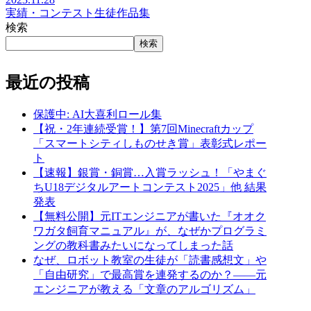
実績・コンテスト
生徒作品集
検索
検索
最近の投稿
保護中: AI大喜利ロール集
【祝・2年連続受賞！】第7回Minecraftカップ
「スマートシティしものせき賞」表彰式レポー
ト
【速報】銀賞・銅賞…入賞ラッシュ！「やまぐ
ちU18デジタルアートコンテスト2025」他 結果
発表
【無料公開】元ITエンジニアが書いた『オオク
ワガタ飼育マニュアル』が、なぜかプログラミ
ングの教科書みたいになってしまった話
なぜ、ロボット教室の生徒が「読書感想文」や
「自由研究」で最高賞を連発するのか？——元
エンジニアが教える「文章のアルゴリズム」