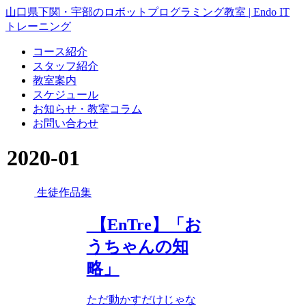
山口県下関・宇部のロボットプログラミング教室 | Endo IT
トレーニング
コース紹介
スタッフ紹介
教室案内
スケジュール
お知らせ・教室コラム
お問い合わせ
2020-01
生徒作品集
【EnTre】「お
うちゃんの知
略」
ただ動かすだけじゃな