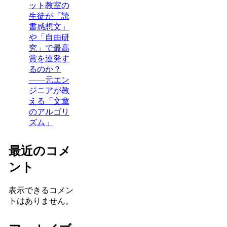
ット教室の
生徒が「読
書感想文」
や「自由研
究」で最高
賞を連発す
るのか？
——元エン
ジニアが教
える「文章
のアルゴリ
ズム」
最近のコメ
ント
表示できるコメン
トはありません。