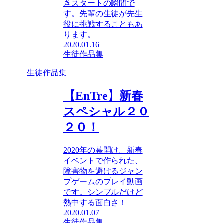
きスタートの瞬間で
す。先輩の生徒が先生
役に挑戦することもあ
ります。
2020.01.16
生徒作品集
生徒作品集
【EnTre】新春
スペシャル２０
２０！
2020年の幕開け。新春
イベントで作られた、
障害物を避けるジャン
プゲームのプレイ動画
です。シンプルだけど
熱中する面白さ！
2020.01.07
生徒作品集