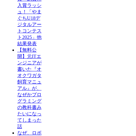
入賞ラッシ
ュ！「やま
ぐちU18デ
ジタルアー
トコンテス
ト2025」他
結果発表
【無料公
開】元ITエ
ンジニアが
書いた『オ
オクワガタ
飼育マニュ
アル』が、
なぜかプロ
グラミング
の教科書み
たいになっ
てしまった
話
なぜ、ロボ