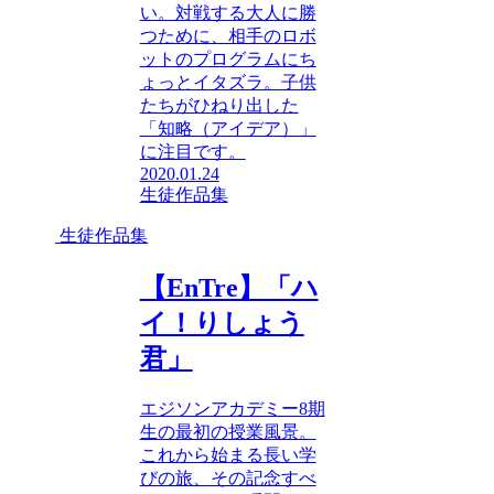
い。対戦する大人に勝
つために、相手のロボ
ットのプログラムにち
ょっとイタズラ。子供
たちがひねり出した
「知略（アイデア）」
に注目です。
2020.01.24
生徒作品集
生徒作品集
【EnTre】「ハ
イ！りしょう
君」
エジソンアカデミー8期
生の最初の授業風景。
これから始まる長い学
びの旅、その記念すべ