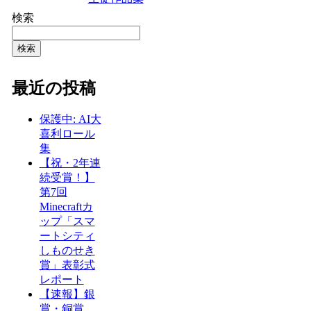
検索
検索
最近の投稿
保護中: AI大
喜利ロール
集
【祝・2年連
続受賞！】
第7回
Minecraftカ
ップ「スマ
ートシティ
しものせき
賞」表彰式
レポート
【速報】銀
賞・銅賞…