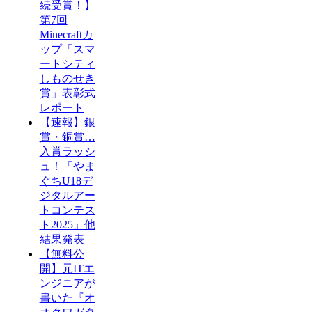
続受賞！】
第7回
Minecraftカ
ップ「スマ
ートシティ
しものせき
賞」表彰式
レポート
【速報】銀
賞・銅賞…
入賞ラッシ
ュ！「やま
ぐちU18デ
ジタルアー
トコンテス
ト2025」他
結果発表
【無料公
開】元ITエ
ンジニアが
書いた『オ