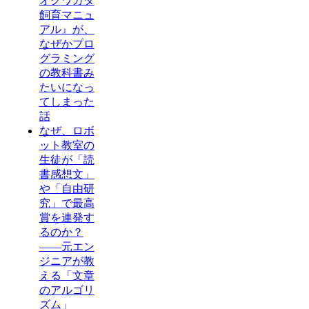
オクワガタ
飼育マニュ
アル』が、
なぜかプロ
グラミング
の教科書み
たいになっ
てしまった
話
なぜ、ロボ
ット教室の
生徒が「読
書感想文」
や「自由研
究」で最高
賞を連発す
るのか？
——元エン
ジニアが教
える「文章
のアルゴリ
ズム」