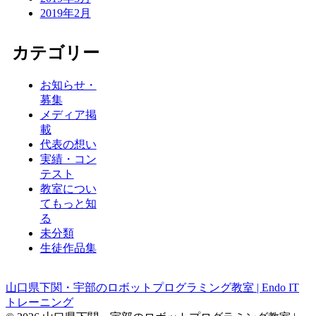
2019年2月
カテゴリー
お知らせ・
募集
メディア掲
載
代表の想い
実績・コン
テスト
教室につい
てもっと知
る
未分類
生徒作品集
山口県下関・宇部のロボットプログラミング教室 | Endo IT
トレーニング