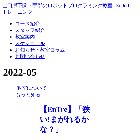
山口県下関・宇部のロボットプログラミング教室 | Endo IT
トレーニング
コース紹介
スタッフ紹介
教室案内
スケジュール
お知らせ・教室コラム
お問い合わせ
2022-05
教室について
もっと知る
【EnTre】「狭
い!まがれるか
な？」