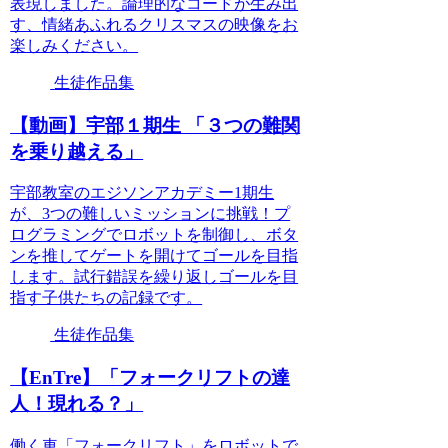
表現しました。論理的なコードが生み出
す、情緒あふれるクリスマスの映像をお
楽しみください。
生徒作品集
【動画】宇部１期生 「３つの難関
を乗り越える」
宇部教室のエジソンアカデミー1期生
が、3つの難しいミッションに挑戦！プ
ログラミングでロボットを制御し、ボタ
ンを推してゲートを開けてゴールを目指
します。試行錯誤を繰り返しゴールを目
指す子供たちの記録です。
生徒作品集
【EnTre】「フォークリフトの達
人！現れる？」
働く車「フォークリフト」をロボットで