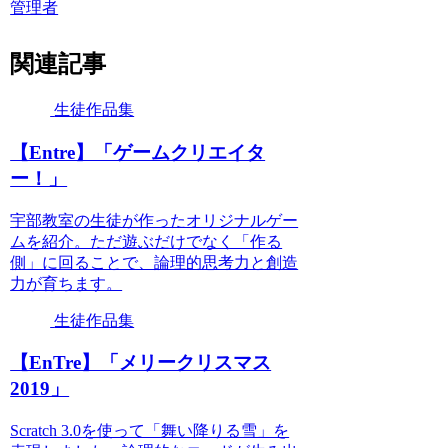
管理者
関連記事
生徒作品集
【Entre】「ゲームクリエイタ
ー！」
宇部教室の生徒が作ったオリジナルゲー
ムを紹介。ただ遊ぶだけでなく「作る
側」に回ることで、論理的思考力と創造
力が育ちます。
生徒作品集
【EnTre】「メリークリスマス
2019」
Scratch 3.0を使って「舞い降りる雪」を