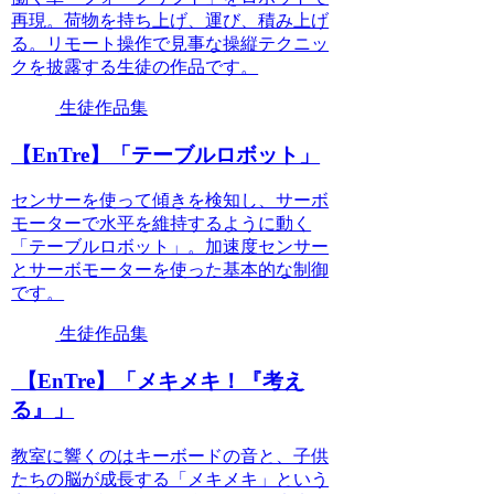
再現。荷物を持ち上げ、運び、積み上げ
る。リモート操作で見事な操縦テクニッ
クを披露する生徒の作品です。
生徒作品集
【EnTre】「テーブルロボット」
センサーを使って傾きを検知し、サーボ
モーターで水平を維持するように動く
「テーブルロボット」。加速度センサー
とサーボモーターを使った基本的な制御
です。
生徒作品集
【EnTre】「メキメキ！『考え
る』」
教室に響くのはキーボードの音と、子供
たちの脳が成長する「メキメキ」という