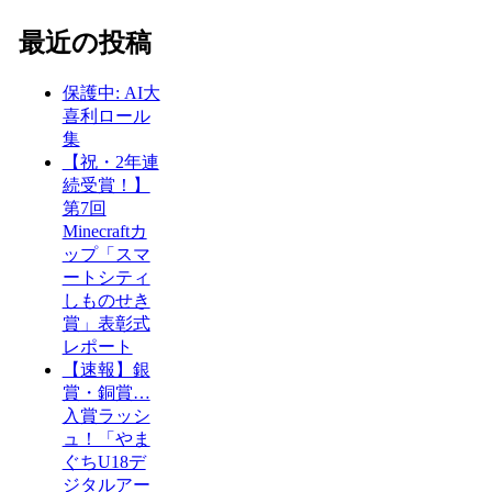
最近の投稿
保護中: AI大
喜利ロール
集
【祝・2年連
続受賞！】
第7回
Minecraftカ
ップ「スマ
ートシティ
しものせき
賞」表彰式
レポート
【速報】銀
賞・銅賞…
入賞ラッシ
ュ！「やま
ぐちU18デ
ジタルアー