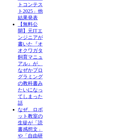
トコンテス
ト2025」他
結果発表
【無料公
開】元ITエ
ンジニアが
書いた『オ
オクワガタ
飼育マニュ
アル』が、
なぜかプロ
グラミング
の教科書み
たいになっ
てしまった
話
なぜ、ロボ
ット教室の
生徒が「読
書感想文」
や「自由研