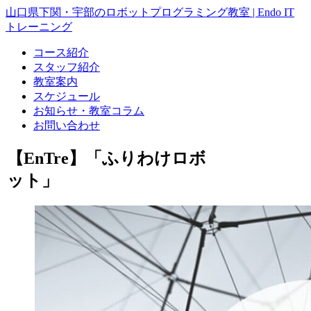
山口県下関・宇部のロボットプログラミング教室 | Endo IT
トレーニング
コース紹介
スタッフ紹介
教室案内
スケジュール
お知らせ・教室コラム
お問い合わせ
【EnTre】「ふりわけロボ
ット」