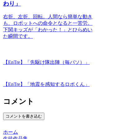
わり」
右折、左折、回転。人間なら簡単な動き
も、ロボットへの命令となると一苦労。
下関キッズが「わかった！」とひらめい
た瞬間です。
【EnTre】「先駆け隊出陣（毎パソ）」
【EnTre】「地震を感知するロボくん」
コメント
コメントを書き込む
ホーム
生徒作品集