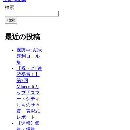
検索
検索
最近の投稿
保護中: AI大
喜利ロール
集
【祝・2年連
続受賞！】
第7回
Minecraftカ
ップ「スマ
ートシティ
しものせき
賞」表彰式
レポート
【速報】銀
賞・銅賞…