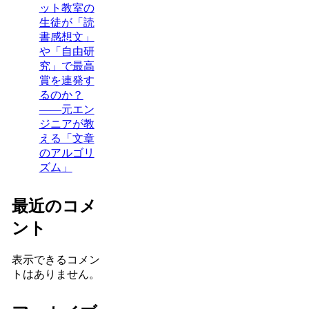
ット教室の
生徒が「読
書感想文」
や「自由研
究」で最高
賞を連発す
るのか？
——元エン
ジニアが教
える「文章
のアルゴリ
ズム」
最近のコメ
ント
表示できるコメン
トはありません。