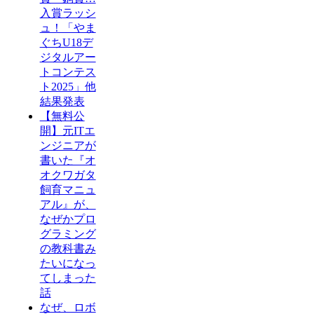
入賞ラッシ
ュ！「やま
ぐちU18デ
ジタルアー
トコンテス
ト2025」他
結果発表
【無料公
開】元ITエ
ンジニアが
書いた『オ
オクワガタ
飼育マニュ
アル』が、
なぜかプロ
グラミング
の教科書み
たいになっ
てしまった
話
なぜ、ロボ