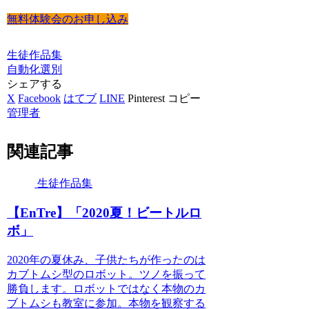
無料体験会のお申し込み
生徒作品集
自動化
選別
シェアする
X
Facebook
はてブ
LINE
Pinterest
コピー
管理者
関連記事
生徒作品集
【EnTre】「2020夏！ビートルロ
ボ」
2020年の夏休み、子供たちが作ったのは
カブトムシ型のロボット。ツノを振って
勝負します。ロボットではなく本物のカ
ブトムシも教室に参加。本物を観察する