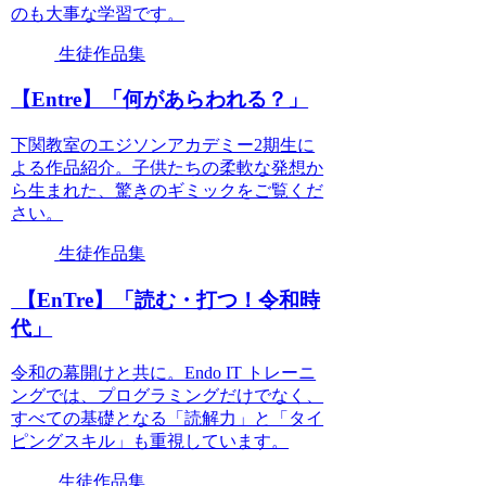
のも大事な学習です。
生徒作品集
【Entre】「何があらわれる？」
下関教室のエジソンアカデミー2期生に
よる作品紹介。子供たちの柔軟な発想か
ら生まれた、驚きのギミックをご覧くだ
さい。
生徒作品集
【EnTre】「読む・打つ！令和時
代」
令和の幕開けと共に。Endo IT トレーニ
ングでは、プログラミングだけでなく、
すべての基礎となる「読解力」と「タイ
ピングスキル」も重視しています。
生徒作品集