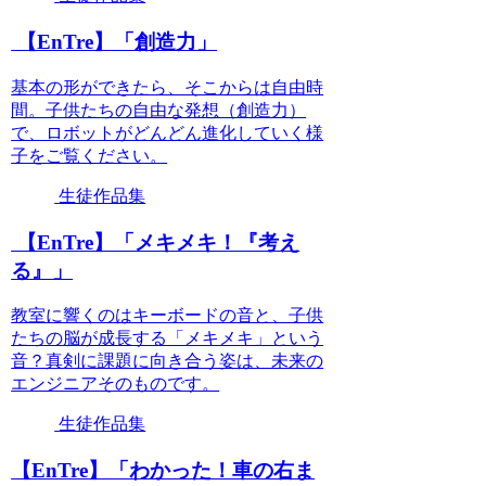
【EnTre】「創造力」
基本の形ができたら、そこからは自由時
間。子供たちの自由な発想（創造力）
で、ロボットがどんどん進化していく様
子をご覧ください。
生徒作品集
【EnTre】「メキメキ！『考え
る』」
教室に響くのはキーボードの音と、子供
たちの脳が成長する「メキメキ」という
音？真剣に課題に向き合う姿は、未来の
エンジニアそのものです。
生徒作品集
【EnTre】「わかった！車の右ま