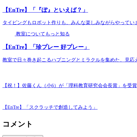
【EnTre】「『ぽ』といえば？」
タイピングもロボット作りも、みんな楽しみながらやってい
教室についてもっと知る
【EnTre】「珍プレー 好プレー」
教室で日々巻き起こるハプニングとミラクルを集めた、見応
【祝！】佐藤くん（小6）が「理科教育研究会会長賞」を受
【EnTre】「スクラッチで創造してみよう」
コメント