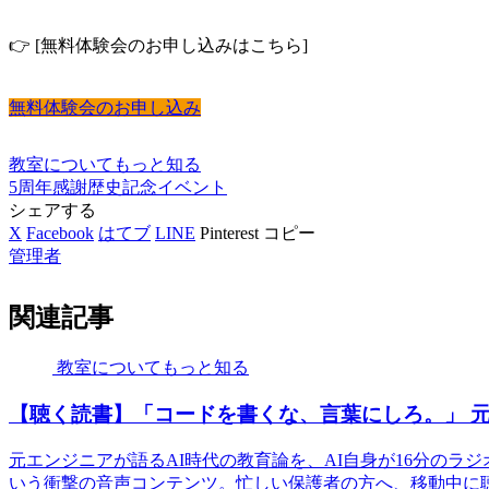
👉 [無料体験会のお申し込みはこちら]
無料体験会のお申し込み
教室についてもっと知る
5周年
感謝
歴史
記念イベント
シェアする
X
Facebook
はてブ
LINE
Pinterest
コピー
管理者
関連記事
教室についてもっと知る
【聴く読書】「コードを書くな、言葉にしろ。」 元
元エンジニアが語るAI時代の教育論を、AI自身が16分のラ
いう衝撃の音声コンテンツ。忙しい保護者の方へ、移動中に