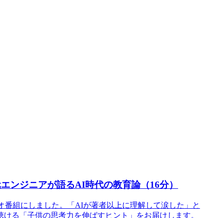
エンジニアが語るAI時代の教育論（16分）
ジオ番組にしました。「AIが著者以上に理解して涙した」と
聴ける「子供の思考力を伸ばすヒント」をお届けします。