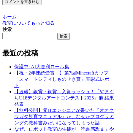
コメントを書き込む
ホーム
教室についてもっと知る
検索
検索
最近の投稿
保護中: AI大喜利ロール集
【祝・2年連続受賞！】第7回Minecraftカップ
「スマートシティしものせき賞」表彰式レポー
ト
【速報】銀賞・銅賞…入賞ラッシュ！「やまぐ
ちU18デジタルアートコンテスト2025」他 結果
発表
【無料公開】元ITエンジニアが書いた『オオク
ワガタ飼育マニュアル』が、なぜかプログラミ
ングの教科書みたいになってしまった話
なぜ、ロボット教室の生徒が「読書感想文」や