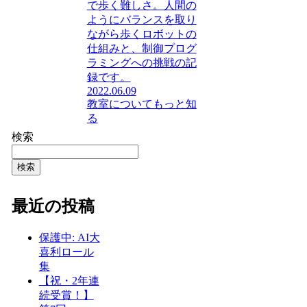
で歩く難しさ。人間の
ようにバランスを取り
ながら歩くロボットの
仕組みと、制御プログ
ラミングへの挑戦の記
録です。
2022.06.09
教室についてもっと知
る
検索
検索
最近の投稿
保護中: AI大
喜利ロール
集
【祝・2年連
続受賞！】