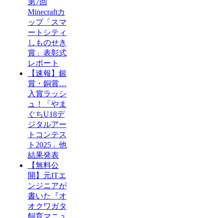
第7回
Minecraftカ
ップ「スマ
ートシティ
しものせき
賞」表彰式
レポート
【速報】銀
賞・銅賞…
入賞ラッシ
ュ！「やま
ぐちU18デ
ジタルアー
トコンテス
ト2025」他
結果発表
【無料公
開】元ITエ
ンジニアが
書いた『オ
オクワガタ
飼育マニュ