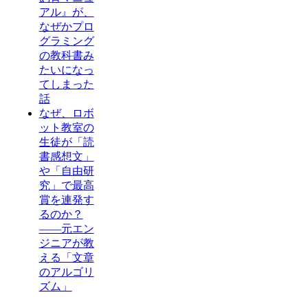
アル』が、
なぜかプロ
グラミング
の教科書み
たいになっ
てしまった
話
なぜ、ロボ
ット教室の
生徒が「読
書感想文」
や「自由研
究」で最高
賞を連発す
るのか？
——元エン
ジニアが教
える「文章
のアルゴリ
ズム」