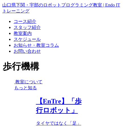
山口県下関・宇部のロボットプログラミング教室 | Endo IT
トレーニング
コース紹介
スタッフ紹介
教室案内
スケジュール
お知らせ・教室コラム
お問い合わせ
歩行機構
教室について
もっと知る
【EnTre】「歩
行ロボット」
タイヤではなく「足」