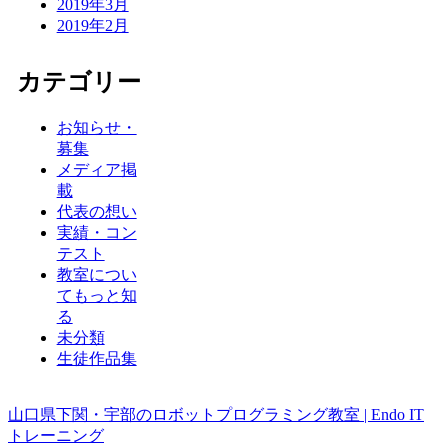
2019年3月
2019年2月
カテゴリー
お知らせ・
募集
メディア掲
載
代表の想い
実績・コン
テスト
教室につい
てもっと知
る
未分類
生徒作品集
山口県下関・宇部のロボットプログラミング教室 | Endo IT
トレーニング