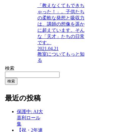
「教えなくてもできち
ゃった！」。子供たち
の柔軟な発想と吸収力
は、講師の想像を遥か
に超えています。そん
な「天才」たちの日常
です。
2021.04.21
教室についてもっと知
る
検索
検索
最近の投稿
保護中: AI大
喜利ロール
集
【祝・2年連