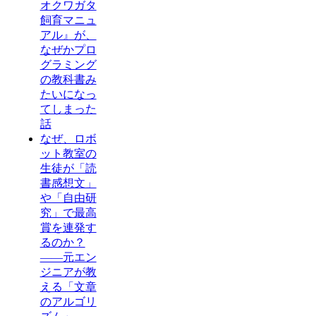
オクワガタ
飼育マニュ
アル』が、
なぜかプロ
グラミング
の教科書み
たいになっ
てしまった
話
なぜ、ロボ
ット教室の
生徒が「読
書感想文」
や「自由研
究」で最高
賞を連発す
るのか？
——元エン
ジニアが教
える「文章
のアルゴリ