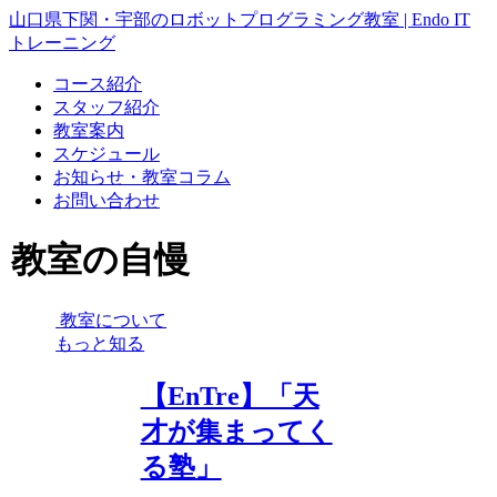
山口県下関・宇部のロボットプログラミング教室 | Endo IT
トレーニング
コース紹介
スタッフ紹介
教室案内
スケジュール
お知らせ・教室コラム
お問い合わせ
教室の自慢
教室について
もっと知る
【EnTre】「天
才が集まってく
る塾」