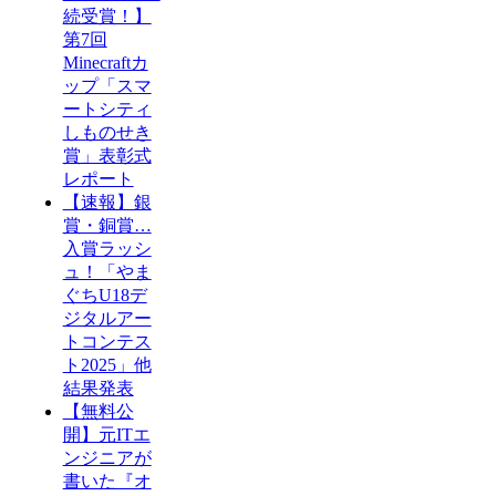
続受賞！】
第7回
Minecraftカ
ップ「スマ
ートシティ
しものせき
賞」表彰式
レポート
【速報】銀
賞・銅賞…
入賞ラッシ
ュ！「やま
ぐちU18デ
ジタルアー
トコンテス
ト2025」他
結果発表
【無料公
開】元ITエ
ンジニアが
書いた『オ