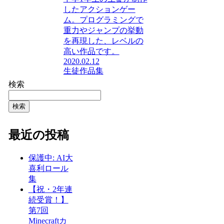
したアクションゲー
ム。プログラミングで
重力やジャンプの挙動
を再現した、レベルの
高い作品です。
2020.02.12
生徒作品集
検索
検索
最近の投稿
保護中: AI大
喜利ロール
集
【祝・2年連
続受賞！】
第7回
Minecraftカ