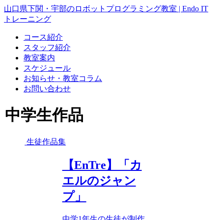
山口県下関・宇部のロボットプログラミング教室 | Endo IT
トレーニング
コース紹介
スタッフ紹介
教室案内
スケジュール
お知らせ・教室コラム
お問い合わせ
中学生作品
生徒作品集
【EnTre】「カ
エルのジャン
プ」
中学1年生の生徒が制作