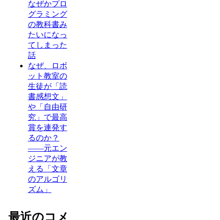
なぜかプロ
グラミング
の教科書み
たいになっ
てしまった
話
なぜ、ロボ
ット教室の
生徒が「読
書感想文」
や「自由研
究」で最高
賞を連発す
るのか？
——元エン
ジニアが教
える「文章
のアルゴリ
ズム」
最近のコメ