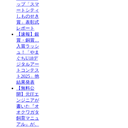
ップ「スマ
ートシティ
しものせき
賞」表彰式
レポート
【速報】銀
賞・銅賞…
入賞ラッシ
ュ！「やま
ぐちU18デ
ジタルアー
トコンテス
ト2025」他
結果発表
【無料公
開】元ITエ
ンジニアが
書いた『オ
オクワガタ
飼育マニュ
アル』が、