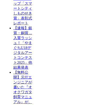
ップ「スマ
ートシティ
しものせき
賞」表彰式
レポート
【速報】銀
賞・銅賞…
入賞ラッシ
ュ！「やま
ぐちU18デ
ジタルアー
トコンテス
ト2025」他
結果発表
【無料公
開】元ITエ
ンジニアが
書いた『オ
オクワガタ
飼育マニュ
アル』が、