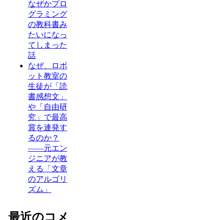
なぜかプロ
グラミング
の教科書み
たいになっ
てしまった
話
なぜ、ロボ
ット教室の
生徒が「読
書感想文」
や「自由研
究」で最高
賞を連発す
るのか？
——元エン
ジニアが教
える「文章
のアルゴリ
ズム」
最近のコメ