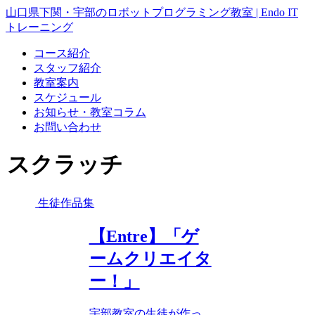
山口県下関・宇部のロボットプログラミング教室 | Endo IT
トレーニング
コース紹介
スタッフ紹介
教室案内
スケジュール
お知らせ・教室コラム
お問い合わせ
スクラッチ
生徒作品集
【Entre】「ゲ
ームクリエイタ
ー！」
宇部教室の生徒が作っ