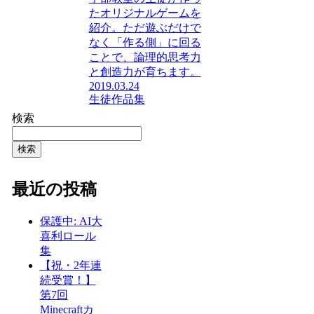
たオリジナルゲームを
紹介。ただ遊ぶだけで
なく「作る側」に回る
ことで、論理的思考力
と創造力が育ちます。
2019.03.24
生徒作品集
検索
検索
最近の投稿
保護中: AI大
喜利ロール
集
【祝・2年連
続受賞！】
第7回
Minecraftカ