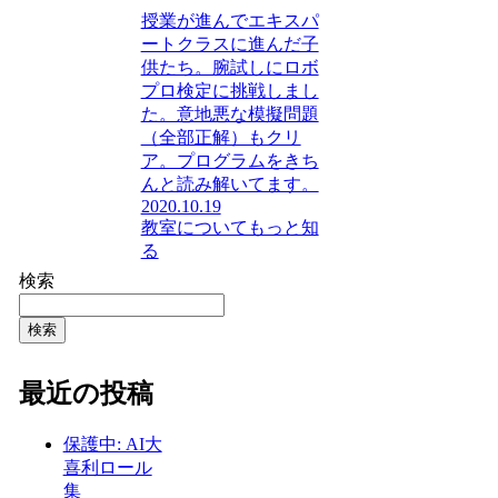
授業が進んでエキスパ
ートクラスに進んだ子
供たち。腕試しにロボ
プロ検定に挑戦しまし
た。意地悪な模擬問題
（全部正解）もクリ
ア。プログラムをきち
んと読み解いてます。
2020.10.19
教室についてもっと知
る
検索
検索
最近の投稿
保護中: AI大
喜利ロール
集