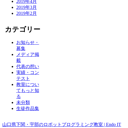
2019年4月
2019年3月
2019年2月
カテゴリー
お知らせ・
募集
メディア掲
載
代表の想い
実績・コン
テスト
教室につい
てもっと知
る
未分類
生徒作品集
山口県下関・宇部のロボットプログラミング教室 | Endo IT