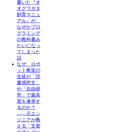
書いた『オ
オクワガタ
飼育マニュ
アル』が、
なぜかプロ
グラミング
の教科書み
たいになっ
てしまった
話
なぜ、ロボ
ット教室の
生徒が「読
書感想文」
や「自由研
究」で最高
賞を連発す
るのか？
——元エン
ジニアが教
える「文章