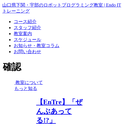
山口県下関・宇部のロボットプログラミング教室 | Endo IT
トレーニング
コース紹介
スタッフ紹介
教室案内
スケジュール
お知らせ・教室コラム
お問い合わせ
確認
教室について
もっと知る
【EnTre】「ぜ
んぶあって
る!?」