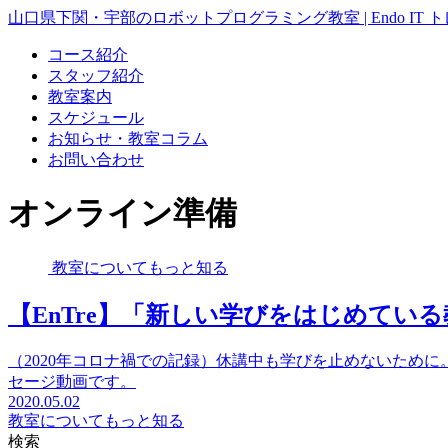
山口県下関・宇部のロボットプログラミング教室 | Endo IT 
コース紹介
スタッフ紹介
教室案内
スケジュール
お知らせ・教室コラム
お問い合わせ
オンライン準備
教室についてもっと知る
【EnTre】「新しい学びをはじめてい
（2020年コロナ禍での記録）休講中も学びを止めないため
セージ動画です。
2020.05.02
教室についてもっと知る
検索