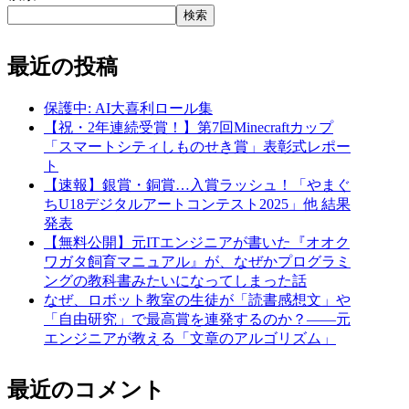
検索
最近の投稿
保護中: AI大喜利ロール集
【祝・2年連続受賞！】第7回Minecraftカップ
「スマートシティしものせき賞」表彰式レポー
ト
【速報】銀賞・銅賞…入賞ラッシュ！「やまぐ
ちU18デジタルアートコンテスト2025」他 結果
発表
【無料公開】元ITエンジニアが書いた『オオク
ワガタ飼育マニュアル』が、なぜかプログラミ
ングの教科書みたいになってしまった話
なぜ、ロボット教室の生徒が「読書感想文」や
「自由研究」で最高賞を連発するのか？——元
エンジニアが教える「文章のアルゴリズム」
最近のコメント